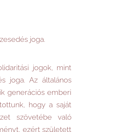
zesedés joga.
idaritási jogok, mint
 joga. Az általános
ik generációs emberi
tottunk, hogy a saját
zet szövetébe való
ényt, ezért született