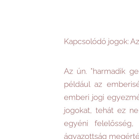
Kapcsolódó jogok: Az
Az ún. "harmadik gen
például az emberis
emberi jogi egyezmé
jogokat, tehát ez ne
egyéni felelősség
ágyazottság megértés