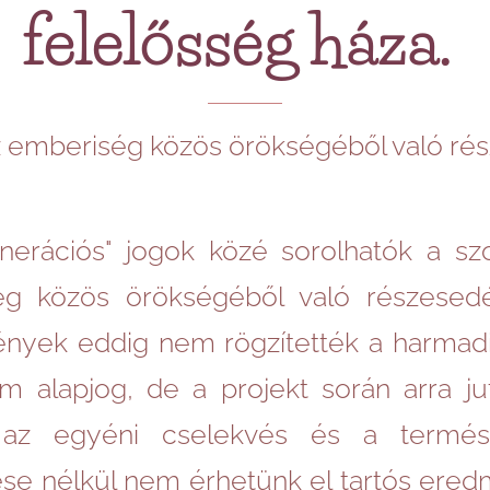
felelősség háza.
 emberiség közös örökségéből való rés
erációs" jogok közé sorolhatók a szol
ég közös örökségéből való részesedés
nyek eddig nem rögzítették a harmad
m alapjog, de a projekt során arra ju
, az egyéni cselekvés és a termés
e nélkül nem érhetünk el tartós eredm