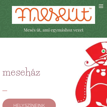
Mesés út, ami egymáshoz vezet
meseház
HELYSZÍNEINK